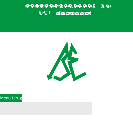
Latensteinse Rondweg 4-02, 4005 EH TIEL
(0344)
614711
info@berg-electro.nl
Berg Electro B.V. Tiel
Menu
terug