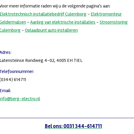
Voor meer informatie raden wij u de volgende pagina's aan:
Elektrotechnisch installatiebedrijf Culemborg
-
Elektromonteur
Geldermalsen
-
Aanleg van elektrische installaties
-
Stroomstoring
Culemborg
-
Oplaadpunt auto installeren
Adres:
Latensteinse Rondweg 4-02, 4005 EH TIEL
Telefoonnummer:
(0344) 614711
Email:
info@berg-electro.nl
Bel ons: 0031 344-614711